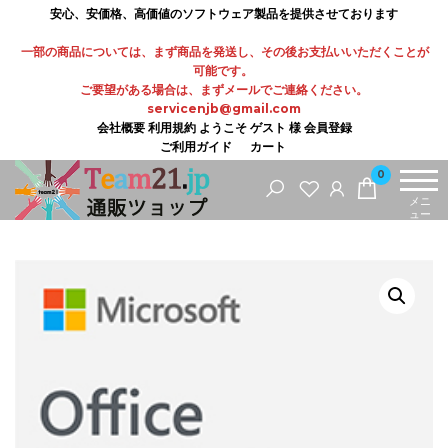
コ
安心、安価格、高価値のソフトウェア製品を提供させております
ン
一部の商品については、まず商品を発送し、その後お支払いいただくことが
テ
可能です。
ご要望がある場合は、まずメールでご連絡ください。
ン
servicenjb@gmail.com
ツ
会社概要
利用規約
ようこそ ゲスト 様
会員登録
ご利用ガイド
カート
に
0
ス
メニ
キ
ュー
ッ
プ