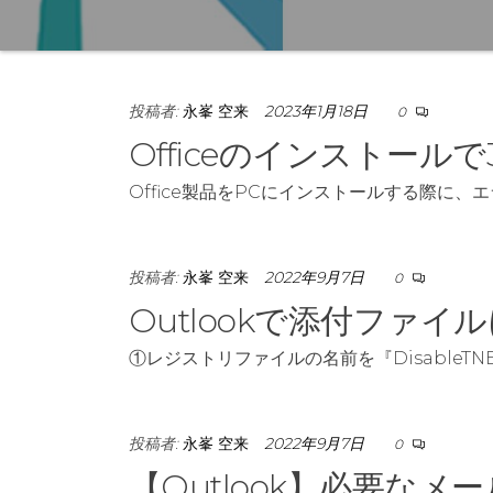
投稿者:
永峯 空来
2023年1月18日
0
Officeのインストールで3
Office製品をPCにインストールする際に、エ
投稿者:
永峯 空来
2022年9月7日
0
Outlookで添付ファ
①レジストリファイルの名前を『DisableT
投稿者:
永峯 空来
2022年9月7日
0
【Outlook】必要な