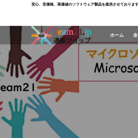
コ
安心、安価格、高価値のソフトウェア製品を提供させておりま
ン
テ
ン
ホーム
全
ツ
に
ス
キ
ッ
プ