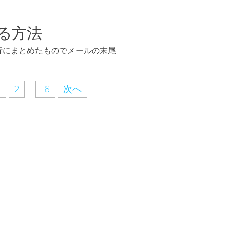
する方法
行にまとめたものでメールの末尾…
1
2
…
16
次へ