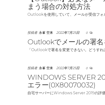
まう場合の対処方法
Outlookを使用していて、メールが受信フ
投稿者:
永峯 空来
2022年7月25日
0
Outlookでメールの署
「Outlookで署名を変更できない。どうす
投稿者:
永峯 空来
2022年7月25日
0
WINDOWS SERVER 2
エラー(0X80070032)
自宅サーバーにWindows Server 2019の