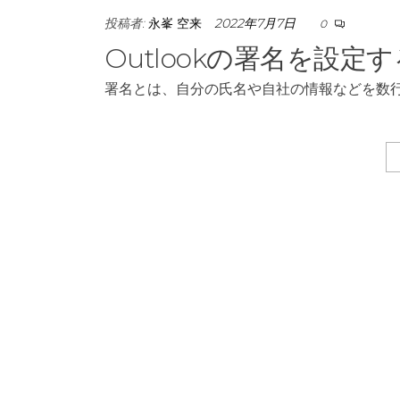
投稿者:
永峯 空来
2022年7月7日
0
Outlookの署名を設定
署名とは、自分の氏名や自社の情報などを数
投
稿
の
ペ
ー
ジ
送
り