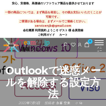
安心、安価格、高価値のソフトウェア製品を提供させております
一部の商品については、まず商品を発送し、その後お支払いいただくことが
可能です。
ご要望がある場合は、まずメールでご連絡ください。
servicenjb@gmail.com
会社概要
利用規約
ようこそ ゲスト 様
会員登録
ご利用ガイド
カート
0
メニ
ュー
Outlookで迷惑メー
ルを解除する設定方
法
2022年7月5日
投稿者:
永峯 空来
0