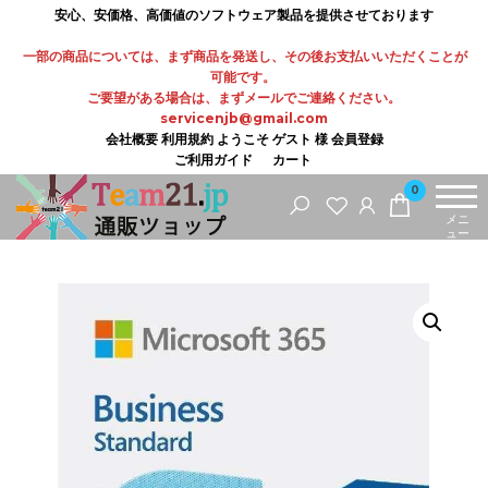
コ
安心、安価格、高価値のソフトウェア製品を提供させております
ン
一部の商品については、まず商品を発送し、その後お支払いいただくことが
テ
可能です。
ご要望がある場合は、まずメールでご連絡ください。
ン
servicenjb@gmail.com
ツ
会社概要
利用規約
ようこそ ゲスト 様
会員登録
ご利用ガイド
カート
に
0
ス
メニ
キ
ュー
ッ
プ