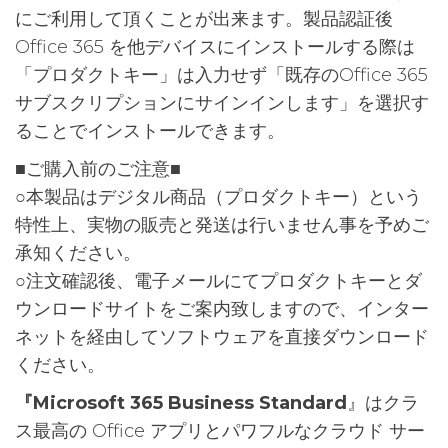
ー
にご利用して頂くことが出来ます。製品認証後
ド
Office 365 を他デバイスにインストールする際は
版]
「プロダクトキー」は入力せず「既存のOffice 365
|
サブスクリプションにサインインします」を選択す
Win/Mac/iPad
ることでインストールできます。
対
■ご購入前のご注意■
応
○本製品はデジタル商品（プロダクトキー）という
|
特性上、実物の販売と発送は行いません事を予めご
日
承知ください。
本
○注文確認後、電子メールにてプロダクトキーとダ
語
ウンロードサイトをご案内致しますので、インター
対
ネットを経由してソフトウェアを直接ダウンロード
応
ください。
個
『Microsoft 365 Business Standard
』はクラ
ス最高の Office アプリとパワフルなクラウド サー