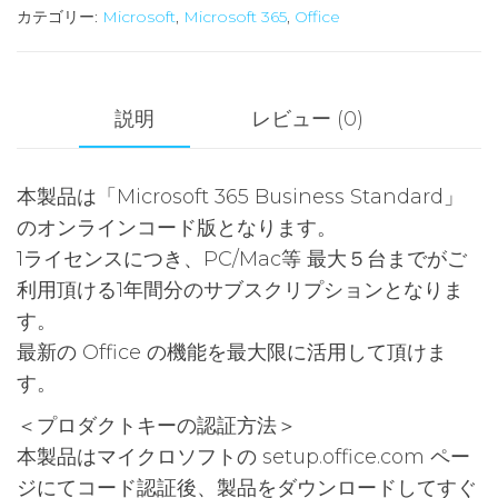
365
カテゴリー:
Microsoft
,
Microsoft 365
,
Office
Business
Standard
(1
説明
レビュー (0)
ユ
ー
本製品は「Microsoft 365 Business Standard」
ザ
のオンラインコード版となります。
ー/1
1ライセンスにつき、PC/Mac等 最大５台までがご
年
利用頂ける1年間分のサブスクリプションとなりま
版)
す。
[オ
最新の Office の機能を最大限に活用して頂けま
ン
す。
ラ
イ
＜プロダクトキーの認証方法＞
ン
本製品はマイクロソフトの setup.office.com ペー
コ
ジにてコード認証後、製品をダウンロードしてすぐ